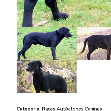
Categoria:
Races Autòctones Canines