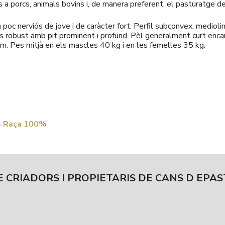
ins a porcs, animals bovins i, de manera preferent, el pasturatge 
Un poc nerviós de jove i de caràcter fort. Perfil subconvex, medioli
 Cos robust amb pit prominent i profund. Pèl generalment curt encar
m. Pes mitjà en els mascles 40 kg i en les femelles 35 kg.
ns Raça 100%
E CRIADORS I PROPIETARIS DE CANS D EPA