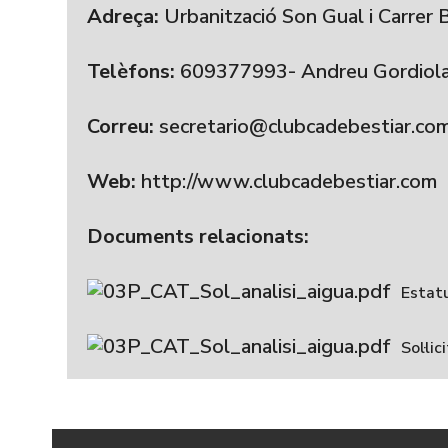
Adreça:
Urbanització Son Gual i Carrer 
Telèfons:
609377993- Andreu Gordiol
Correu:
secretario@clubcadebestiar.com
Web:
http://www.clubcadebestiar.com
Documents relacionats:
Estatu
Sol·li