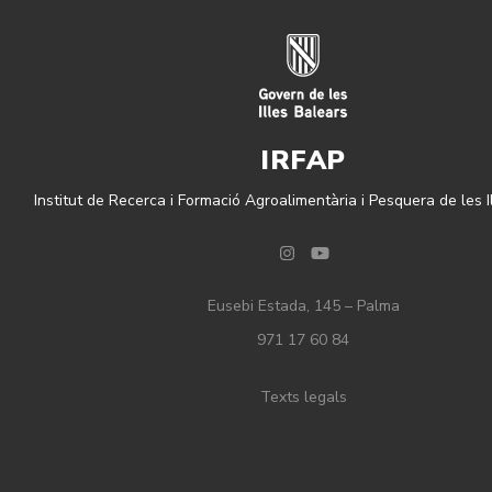
IRFAP
Institut de Recerca i Formació Agroalimentària i Pesquera de les I
Instagram
YouTube
Eusebi Estada, 145 – Palma
971 17 60 84
Texts legals