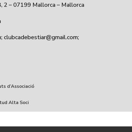
B, 2 – 07199 Mallorca – Mallorca
a
; clubcadebestiar@gmail.com;
ts d’Associació
citud Alta Soci