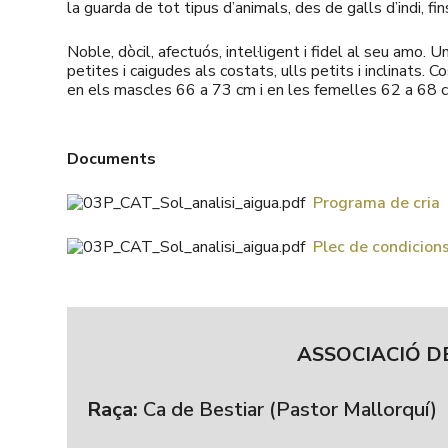
la guarda de tot tipus d’animals, des de galls d’indi, f
Noble, dòcil, afectuós, intel·ligent i fidel al seu amo. 
petites i caigudes als costats, ulls petits i inclinats.
en els mascles 66 a 73 cm i en les femelles 62 a 68 c
Documents
Programa de cria
Plec de condicio
ASSOCIACIÓ D
Raça:
Ca de Bestiar (Pastor Mallorquí)