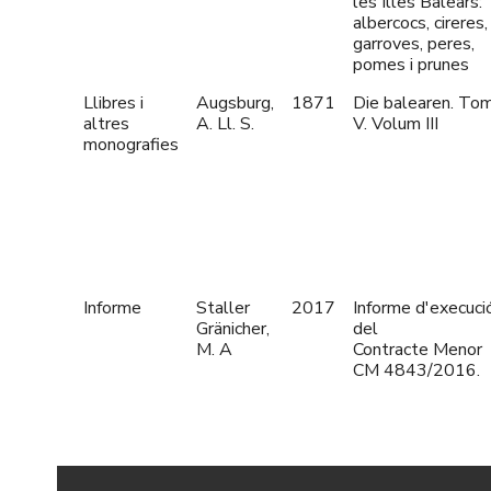
les Illes Balears:
albercocs, cireres,
garroves, peres,
pomes i prunes
Llibres i
Augsburg,
1871
Die balearen. To
altres
A. Ll. S.
V. Volum III
monografies
Informe
Staller
2017
Informe d'execuci
Gränicher,
del
M. A
Contracte Menor
CM 4843/2016.