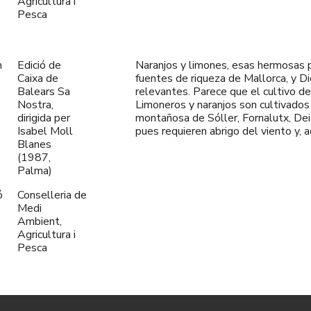
Agricultura i
Pesca
m
Edició de
Naranjos y limones, esas hermosas pl
Caixa de
fuentes de riqueza de Mallorca, y D
Balears Sa
relevantes. Parece que el cultivo de
Nostra,
Limoneros y naranjos son cultivados
dirigida per
montañosa de Sóller, Fornalutx, Deià
Isabel Moll
pues requieren abrigo del viento y,
Blanes
(1987,
Palma)
ó
Conselleria de
Medi
Ambient,
Agricultura i
Pesca