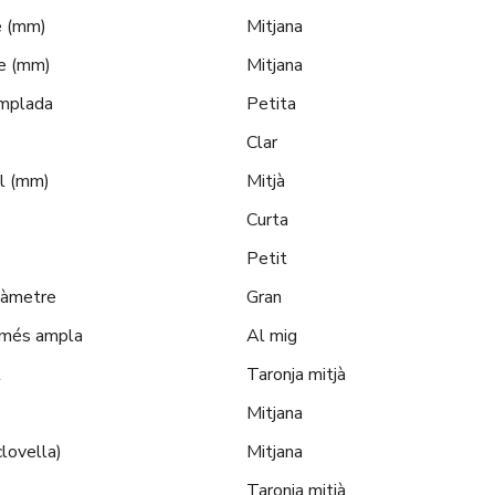
e (mm)
Mitjana
e (mm)
Mitjana
amplada
Petita
Clar
ol (mm)
Mitjà
Curta
Petit
diàmetre
Gran
t més ampla
Al mig
t
Taronja mitjà
Mitjana
clovella)
Mitjana
Taronja mitjà