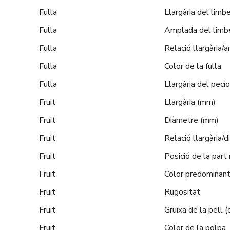
Fulla
Llargària del limb
Fulla
Amplada del limb
Fulla
Relació llargària/
Fulla
Color de la fulla
Fulla
Llargària del pecí
Fruit
Llargària (mm)
Fruit
Diàmetre (mm)
Fruit
Relació llargària/
Fruit
Posició de la par
Fruit
Color predominan
Fruit
Rugositat
Fruit
Gruixa de la pell (
Fruit
Color de la polpa