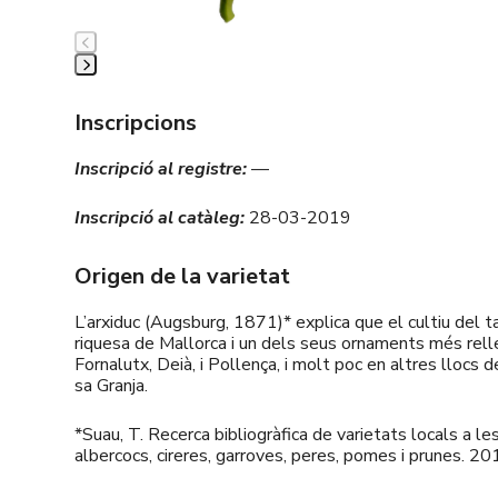
Press
escape
Inscripcions
to
go
Inscripció al registre:
—
to
Inscripció al catàleg:
28-03-2019
the
first
Origen de la varietat
slide
L’arxiduc (Augsburg, 1871)* explica que el cultiu del 
riquesa de Mallorca i un dels seus ornaments més relle
Fornalutx, Deià, i Pollença, i molt poc en altres llocs de
sa Granja.
*Suau, T. Recerca bibliogràfica de varietats locals a les
albercocs, cireres, garroves, peres, pomes i prunes. 20