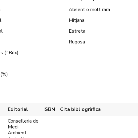
a
Absent o molt rara
l
Mitjana
ol
Estreta
Rugosa
 (º Brix)
 (%)
Editorial
ISBN
Cita bibliogràfica
Conselleria de
Medi
Ambient,