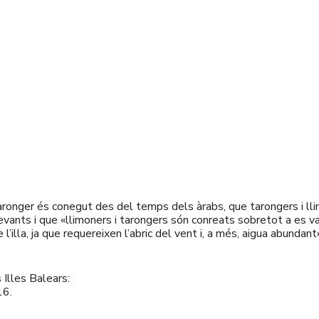
taronger és conegut des del temps dels àrabs, que tarongers i lli
vants i que «llimoners i tarongers són conreats sobretot a es v
 l’illa, ja que requereixen l’abric del vent i, a més, aigua abundan
 Illes Balears:
16.