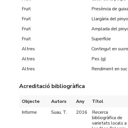
Fruit
Presència de guix
Fruit
Llargària del pinyo
Fruit
Amplada del piny
Fruit
Superfície
Altres
Contingut en sucres
Altres
Pes (g)
Altres
Rendiment en suc
Acreditació bibliogràfica
Objecte
Autors
Any
Títol
Informe
Suau, T.
2016
Recerca
bibliogràfica de
varietats locals a