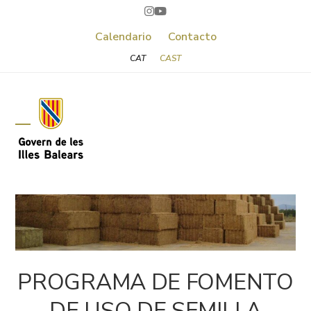
Skip
Instagram
YouTube
to
Calendario
Contacto
content
CAT
CAST
Open
Close
mobile
mobile
menu
menu
PROGRAMA DE FOMENTO
DE USO DE SEMILLA