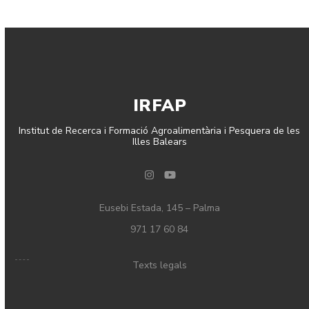
IRFAP
Institut de Recerca i Formació Agroalimentària i Pesquera de les
Illes Balears
Instagram
YouTube
Eusebi Estada, 145 – Palma
971 17 60 84
Texts legals